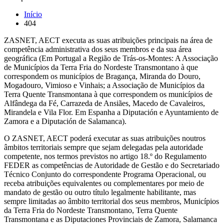
Início
404
Navegação
estrutural
ZASNET, AECT executa as suas atribuições principais na área de
competência administrativa dos seus membros e da sua área
geográfica (Em Portugal a Região de Trás-os-Montes: A Associação
de Municípios da Terra Fria do Nordeste Transmontano à que
correspondem os municípios de Bragança, Miranda do Douro,
Mogadouro, Vimioso e Vinhais; a Associação de Municípios da
Terra Quente Transmontana à que correspondem os municípios de
Alfândega da Fé, Carrazeda de Ansiães, Macedo de Cavaleiros,
Mirandela e Vila Flor. Em Espanha a Diputación e Ayuntamiento de
Zamora e a Diputación de Salamanca).
O ZASNET, AECT poderá executar as suas atribuições noutros
âmbitos territoriais sempre que sejam delegadas pela autoridade
competente, nos termos previstos no artigo 18.º do Regulamento
FEDER as competências de Autoridade de Gestão e do Secretariado
Técnico Conjunto do correspondente Programa Operacional, ou
receba atribuições equivalentes ou complementares por meio de
mandato de gestão ou outro título legalmente habilitante, mas
sempre limitadas ao âmbito territorial dos seus membros, Municípios
da Terra Fria do Nordeste Transmontano, Terra Quente
Transmontana e as Diputaciones Provinciais de Zamora, Salamanca