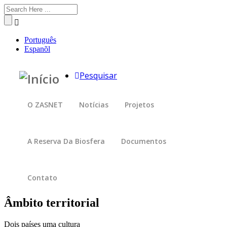
Passar
Search
para
o
conteúdo
Português
principal
Espanõl
Pesquisar
O ZASNET
Notícias
Projetos
A Reserva Da Biosfera
Documentos
Contato
Âmbito territorial
Dois países uma cultura