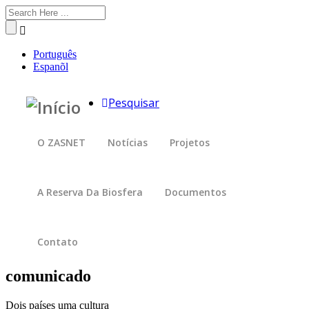
Passar
Search
para
o
conteúdo
Português
principal
Espanõl
Pesquisar
O ZASNET
Notícias
Projetos
A Reserva Da Biosfera
Documentos
Contato
comunicado
Dois países uma cultura