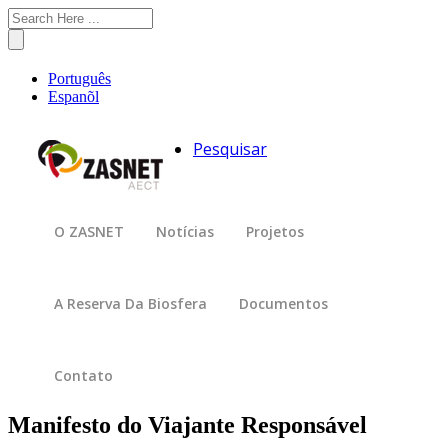
Passar
Search
para
o
conteúdo
Português
principal
Espanõl
Pesquisar
O ZASNET
Notícias
Projetos
A Reserva Da Biosfera
Documentos
Contato
Manifesto do Viajante Responsável