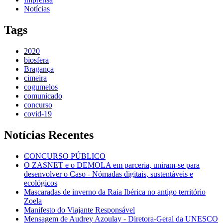
Notícias
Tags
2020
biosfera
Bragança
cimeira
cogumelos
comunicado
concurso
covid-19
Notícias Recentes
CONCURSO PÚBLICO
O ZASNET e o DEMOLA em parceria, uniram-se para
desenvolver o Caso - Nómadas digitais, sustentáveis e
ecológicos
Mascaradas de inverno da Raia Ibérica no antigo território
Zoela
Manifesto do Viajante Responsável
Mensagem de Audrey Azoulay - Diretora-Geral da UNESCO